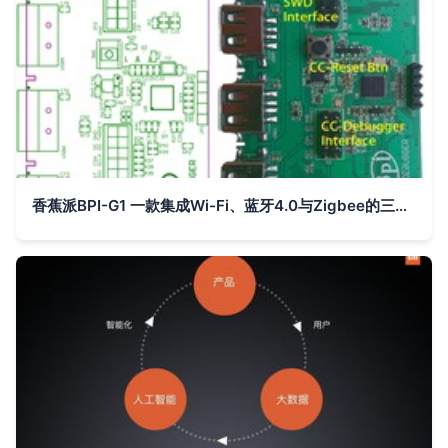
香蕉派BPI-G1 一款集成Wi-Fi、蓝牙4.0与Zigbee的三合一智能家居开发板